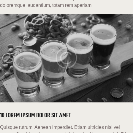
doloremque laudantium, totam rem aperiam.
10.LOREM IPSUM DOLOR SIT AMET
Quisque rutrum. Aenean imperdiet. Etiam ultricies nisi vel