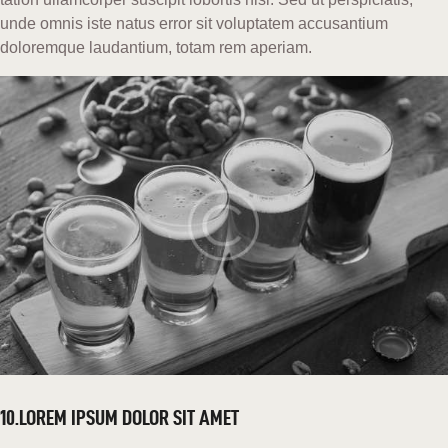
unde omnis iste natus error sit voluptatem accusantium
doloremque laudantium, totam rem aperiam.
10.LOREM IPSUM DOLOR SIT AMET